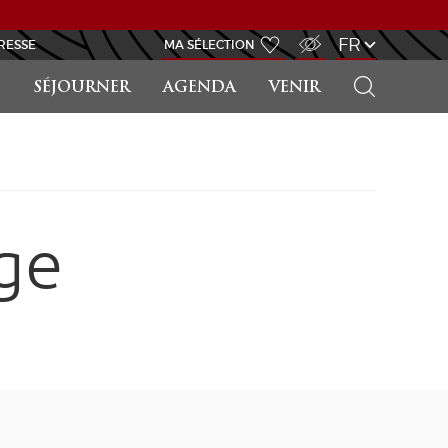
ACCÈS MALVOYANT
FR
RESSE
MA SÉLECTION
RECHERCHER
SÉJOURNER
AGENDA
VENIR
ge