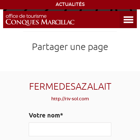
ACTUALITÉS
Ouvrir le menu
ENVIE
DE...
DÉCOUVRIR LA DESTINATION
Partager une page
CONQUES
EXPÉRIENCES
FERMEDESAZALAIT
SÉJOURNER
http://riv-sol.com
AGENDA
Votre nom*
VENIR