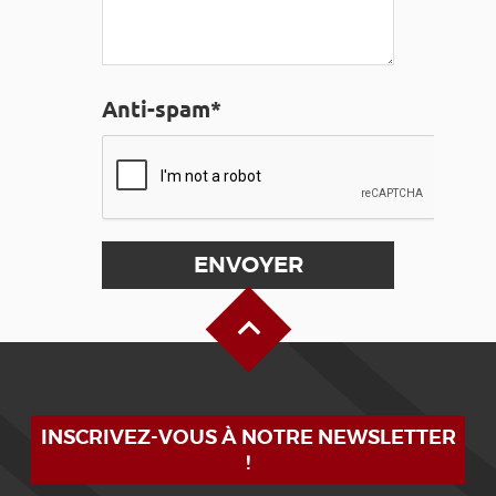
Anti-spam*
Haut de page
INSCRIVEZ-VOUS À NOTRE NEWSLETTER
!