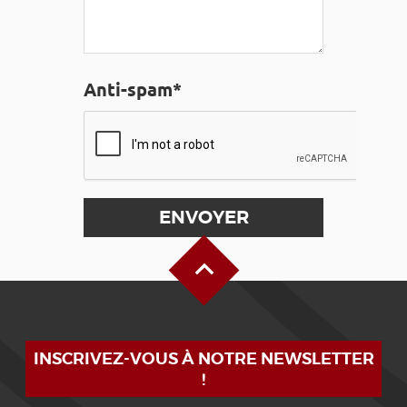
Anti-spam*
Haut de page
INSCRIVEZ-VOUS À NOTRE NEWSLETTER
!