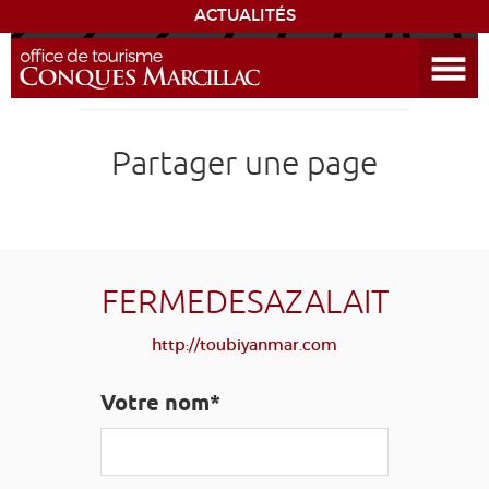
ACTUALITÉS
Ouvrir le menu
ENVIE
DE...
DÉCOUVRIR LA DESTINATION
Partager une page
CONQUES
EXPÉRIENCES
FERMEDESAZALAIT
SÉJOURNER
http://toubiyanmar.com
AGENDA
Votre nom*
VENIR