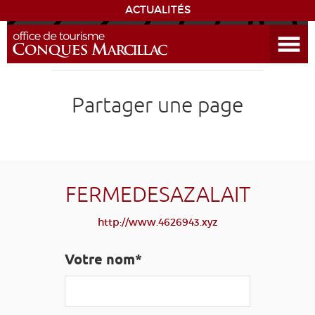
ACTUALITÉS
Ouvrir le menu
ENVIE
DE...
DÉCOUVRIR LA DESTINATION
Partager une page
CONQUES
EXPÉRIENCES
FERMEDESAZALAIT
SÉJOURNER
http://www.4626943.xyz
AGENDA
Votre nom*
VENIR