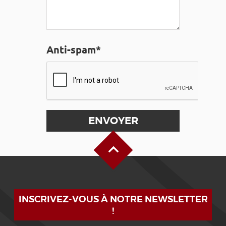
Anti-spam*
Haut de page
INSCRIVEZ-VOUS À NOTRE NEWSLETTER
!