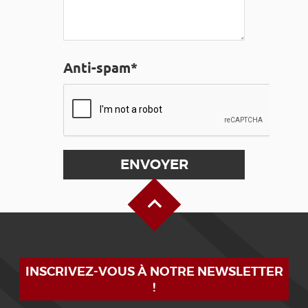
Anti-spam*
Haut de page
INSCRIVEZ-VOUS À NOTRE NEWSLETTER
!