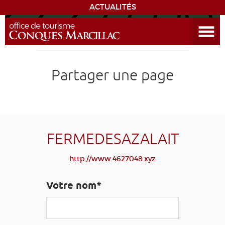
ACTUALITÉS
Ouvrir le menu
ENVIE
DE...
DÉCOUVRIR LA DESTINATION
Partager une page
CONQUES
EXPÉRIENCES
FERMEDESAZALAIT
SÉJOURNER
http://www.4627048.xyz
AGENDA
Votre nom*
VENIR