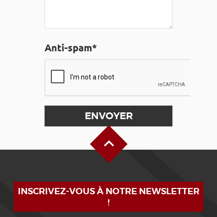
Anti-spam*
Haut de page
INSCRIVEZ-VOUS À NOTRE NEWSLETTER
!