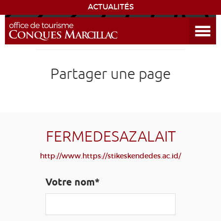
ACTUALITÉS
Ouvrir le menu
ENVIE
DE...
DÉCOUVRIR LA DESTINATION
Partager une page
CONQUES
EXPÉRIENCES
FERMEDESAZALAIT
SÉJOURNER
http://www.https://stikeskendedes.ac.id/
AGENDA
Votre nom*
VENIR