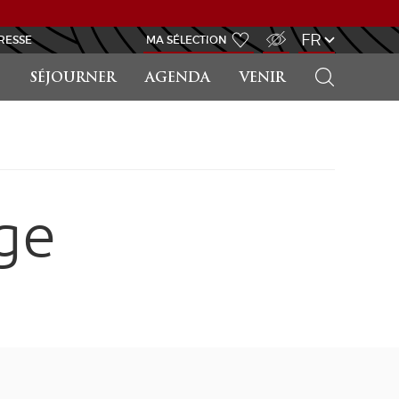
ACCÈS MALVOYANT
FR
RESSE
MA SÉLECTION
RECHERCHER
SÉJOURNER
AGENDA
VENIR
ge