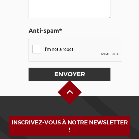
Anti-spam*
Haut de page
INSCRIVEZ-VOUS À NOTRE NEWSLETTER
!