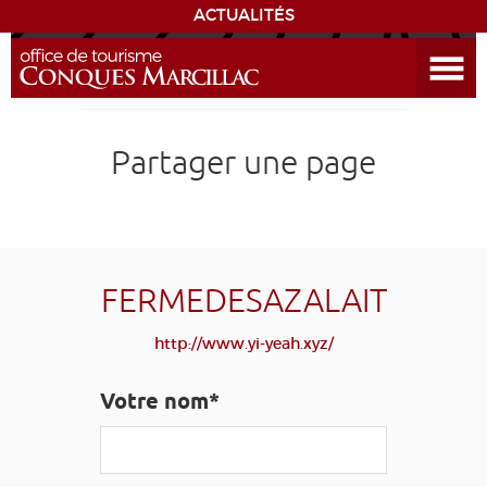
ACTUALITÉS
Ouvrir le menu
ENVIE
DE...
DÉCOUVRIR LA DESTINATION
Partager une page
CONQUES
EXPÉRIENCES
FERMEDESAZALAIT
SÉJOURNER
http://www.yi-yeah.xyz/
AGENDA
Votre nom*
VENIR