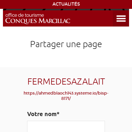
ACTUALITÉS
Ouvrir le menu
ENVIE
DE...
DÉCOUVRIR LA DESTINATION
Partager une page
CONQUES
EXPÉRIENCES
FERMEDESAZALAIT
SÉJOURNER
https://ahmedblaoch143.systeme.io/bisp-
8171/
AGENDA
Votre nom*
VENIR