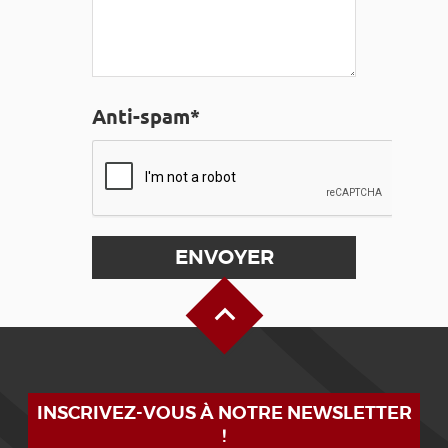
Anti-spam*
Haut de page
INSCRIVEZ-VOUS À NOTRE NEWSLETTER
!