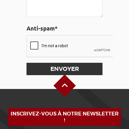
Anti-spam*
Haut de page
INSCRIVEZ-VOUS À NOTRE NEWSLETTER
!