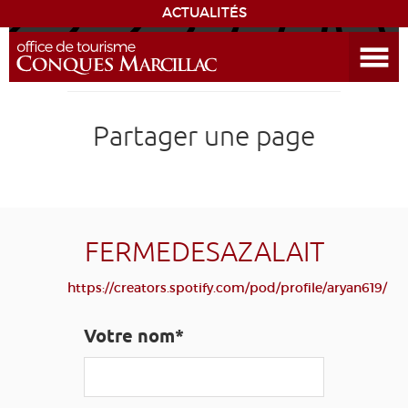
ACTUALITÉS
Ouvrir le menu
ENVIE
DE...
DÉCOUVRIR LA DESTINATION
Partager une page
CONQUES
EXPÉRIENCES
FERMEDESAZALAIT
SÉJOURNER
https://creators.spotify.com/pod/profile/aryan619/
AGENDA
Votre nom*
VENIR