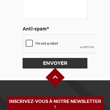
Anti-spam*
Haut de page
INSCRIVEZ-VOUS À NOTRE NEWSLETTER
!