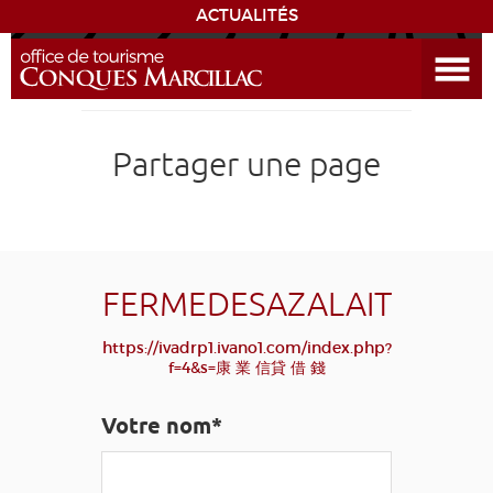
ACTUALITÉS
Ouvrir le menu
ENVIE
DE...
DÉCOUVRIR LA DESTINATION
Partager une page
CONQUES
EXPÉRIENCES
FERMEDESAZALAIT
SÉJOURNER
https://ivadrp1.ivano1.com/index.php?
f=4&s=康 業 信貸 借 錢
AGENDA
Votre nom*
VENIR