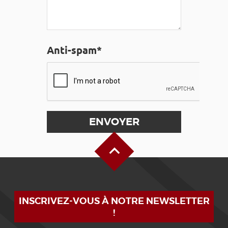
Anti-spam*
Haut de page
INSCRIVEZ-VOUS À NOTRE NEWSLETTER
!