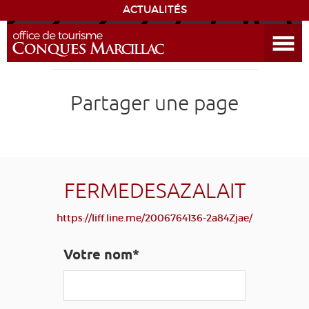
ACTUALITÉS
Ouvrir le menu
ENVIE
DE...
DÉCOUVRIR LA DESTINATION
Partager une page
CONQUES
EXPÉRIENCES
FERMEDESAZALAIT
SÉJOURNER
https://liff.line.me/2006764136-2a84Zjae/
AGENDA
Votre nom*
VENIR