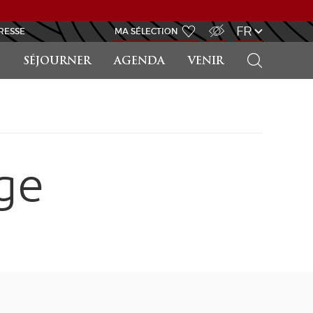
ACCÈS MALVOYANT
FR
RESSE
MA SÉLECTION
RECHERCHER
SÉJOURNER
AGENDA
VENIR
ge