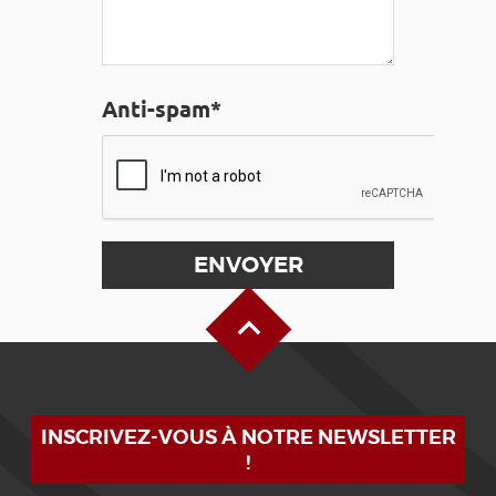
Anti-spam*
Haut de page
INSCRIVEZ-VOUS À NOTRE NEWSLETTER
!