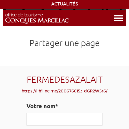
ACTUALITÉS
Ouvrir le menu
ENVIE
DE...
DÉCOUVRIR LA DESTINATION
Partager une page
CONQUES
EXPÉRIENCES
FERMEDESAZALAIT
SÉJOURNER
https://liff.line.me/2006766153-dGR2W5r6/
AGENDA
Votre nom*
VENIR