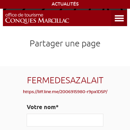
ACTUALITÉS
Ouvrir le menu
ENVIE
DE...
DÉCOUVRIR LA DESTINATION
Partager une page
CONQUES
EXPÉRIENCES
FERMEDESAZALAIT
SÉJOURNER
https://liff.line.me/2006915980-r9px1D5P/
AGENDA
Votre nom*
VENIR