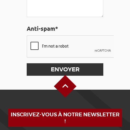
Anti-spam*
Haut de page
INSCRIVEZ-VOUS À NOTRE NEWSLETTER
!