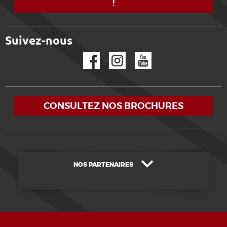
!
Suivez-nous
Facebook
Instagram
YouTube
CONSULTEZ NOS BROCHURES
NOS PARTENAIRES