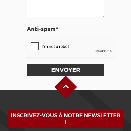
Anti-spam*
Haut de page
INSCRIVEZ-VOUS À NOTRE NEWSLETTER
!