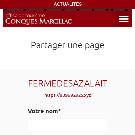
ACTUALITÉS
Ouvrir le menu
ENVIE
DE...
DÉCOUVRIR LA DESTINATION
Partager une page
CONQUES
EXPÉRIENCES
FERMEDESAZALAIT
SÉJOURNER
https://889992925.xyz
AGENDA
Votre nom*
VENIR