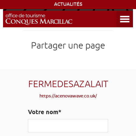
ACTUALITÉS
Ouvrir le menu
ENVIE
DE...
DÉCOUVRIR LA DESTINATION
Partager une page
CONQUES
EXPÉRIENCES
FERMEDESAZALAIT
SÉJOURNER
https://acenovawave.co.uk/
AGENDA
Votre nom*
VENIR