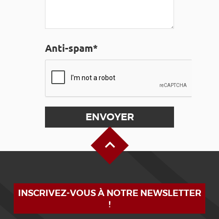
Anti-spam*
Haut de page
INSCRIVEZ-VOUS À NOTRE NEWSLETTER
!