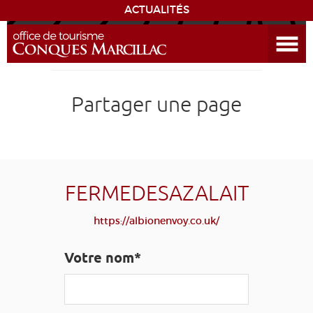
ACTUALITÉS
Ouvrir le menu
ENVIE
DE...
DÉCOUVRIR LA DESTINATION
Partager une page
CONQUES
EXPÉRIENCES
FERMEDESAZALAIT
SÉJOURNER
https://albionenvoy.co.uk/
AGENDA
Votre nom*
VENIR