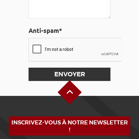
Anti-spam*
Haut de page
INSCRIVEZ-VOUS À NOTRE NEWSLETTER
!