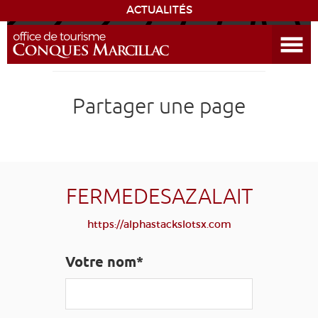
ACTUALITÉS
Ouvrir le menu
ENVIE
DE...
DÉCOUVRIR LA DESTINATION
Partager une page
CONQUES
EXPÉRIENCES
FERMEDESAZALAIT
SÉJOURNER
https://alphastackslotsx.com
AGENDA
Votre nom*
VENIR