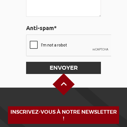
Anti-spam*
Haut de page
INSCRIVEZ-VOUS À NOTRE NEWSLETTER
!