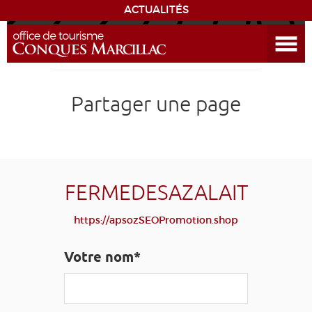
ACTUALITÉS
Ouvrir le menu
ENVIE
DE...
DÉCOUVRIR LA DESTINATION
Partager une page
CONQUES
EXPÉRIENCES
FERMEDESAZALAIT
SÉJOURNER
https://apsozSEOPromotion.shop
AGENDA
Votre nom*
VENIR