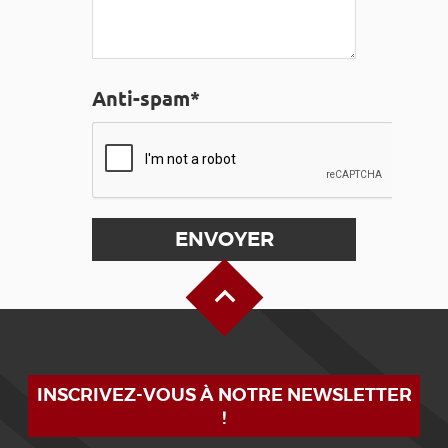
Anti-spam*
Haut de page
INSCRIVEZ-VOUS À NOTRE NEWSLETTER
!