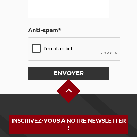
Anti-spam*
Haut de page
INSCRIVEZ-VOUS À NOTRE NEWSLETTER
!