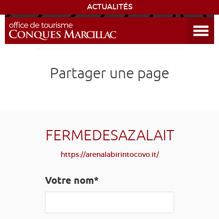
ACTUALITÉS
Ouvrir le menu
ENVIE
DE...
DÉCOUVRIR LA DESTINATION
Partager une page
CONQUES
EXPÉRIENCES
FERMEDESAZALAIT
SÉJOURNER
https://arenalabirintocovo.it/
AGENDA
Votre nom*
VENIR