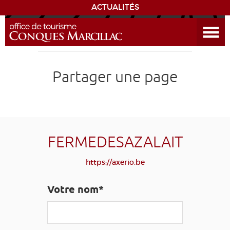
ACTUALITÉS
Ouvrir le menu
ENVIE
DE...
DÉCOUVRIR LA DESTINATION
Partager une page
CONQUES
EXPÉRIENCES
FERMEDESAZALAIT
SÉJOURNER
https://axerio.be
AGENDA
Votre nom*
VENIR