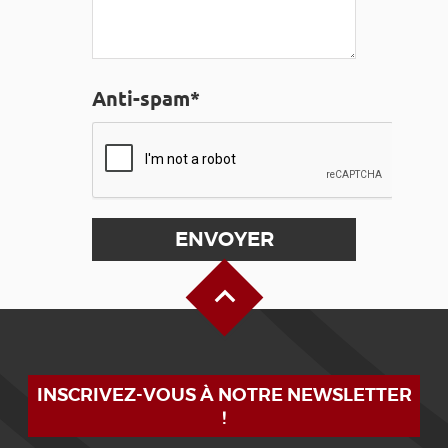
Anti-spam*
Haut de page
INSCRIVEZ-VOUS À NOTRE NEWSLETTER
!