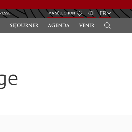
ACCÈS MALVOYANT
FR
RESSE
MA SÉLECTION
RECHERCHER
SÉJOURNER
AGENDA
VENIR
ge