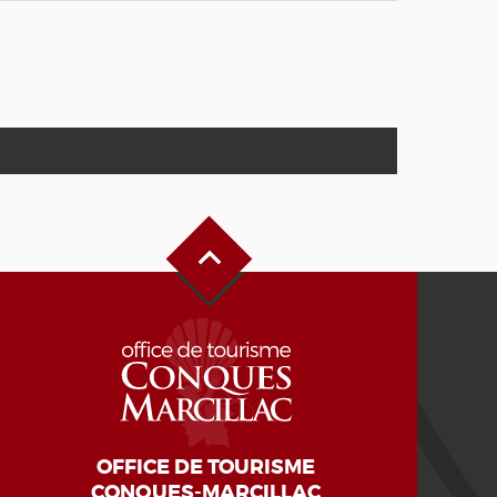
Haut de page
OFFICE DE TOURISME
CONQUES-MARCILLAC