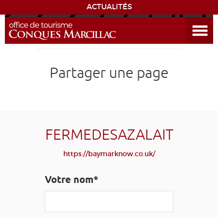
ACTUALITÉS
Ouvrir le menu
ENVIE
DE...
DÉCOUVRIR LA DESTINATION
Partager une page
CONQUES
EXPÉRIENCES
FERMEDESAZALAIT
SÉJOURNER
https://baymarknow.co.uk/
AGENDA
Votre nom*
VENIR