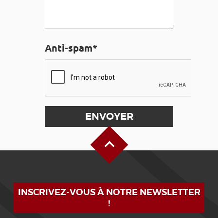
Anti-spam*
Haut de page
INSCRIVEZ-VOUS À NOTRE NEWSLETTER
!