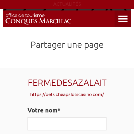
ACTUALITÉS
Ouvrir le menu
ENVIE
DE...
DÉCOUVRIR LA DESTINATION
Partager une page
CONQUES
EXPÉRIENCES
FERMEDESAZALAIT
SÉJOURNER
https://bets.cheapslotscasino.com/
AGENDA
Votre nom*
VENIR