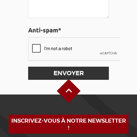
Anti-spam*
Haut de page
INSCRIVEZ-VOUS À NOTRE NEWSLETTER
!