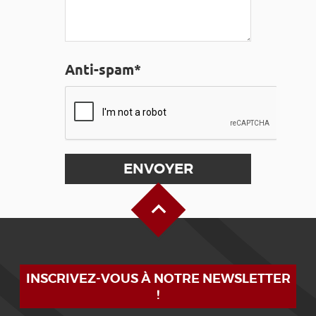
Anti-spam*
Haut de page
INSCRIVEZ-VOUS À NOTRE NEWSLETTER
!