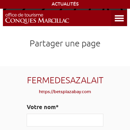
ACTUALITÉS
Ouvrir le menu
ENVIE
DE...
DÉCOUVRIR LA DESTINATION
Partager une page
CONQUES
EXPÉRIENCES
FERMEDESAZALAIT
SÉJOURNER
https://betsplazabay.com
AGENDA
Votre nom*
VENIR