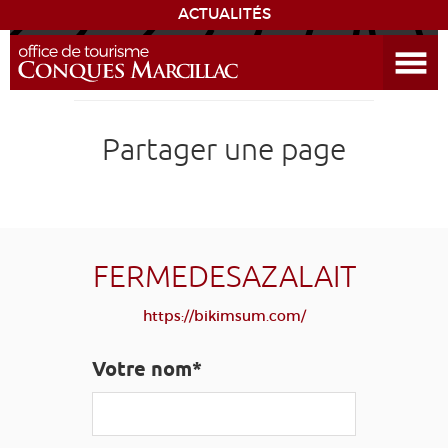
ACTUALITÉS
Ouvrir le menu
ENVIE
DE...
DÉCOUVRIR LA DESTINATION
Partager une page
CONQUES
EXPÉRIENCES
FERMEDESAZALAIT
SÉJOURNER
https://bikimsum.com/
AGENDA
Votre nom*
VENIR