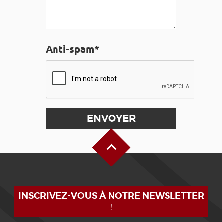
Anti-spam*
Haut de page
INSCRIVEZ-VOUS À NOTRE NEWSLETTER
!