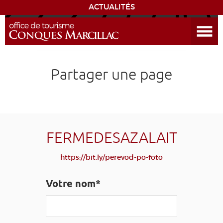
ACTUALITÉS
Ouvrir le menu
ENVIE
DE...
DÉCOUVRIR LA DESTINATION
Partager une page
CONQUES
EXPÉRIENCES
FERMEDESAZALAIT
SÉJOURNER
https://bit.ly/perevod-po-foto
AGENDA
Votre nom*
VENIR