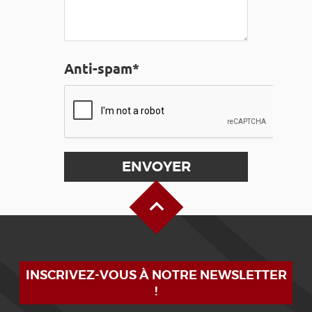
Anti-spam*
Haut de page
INSCRIVEZ-VOUS À NOTRE NEWSLETTER
!