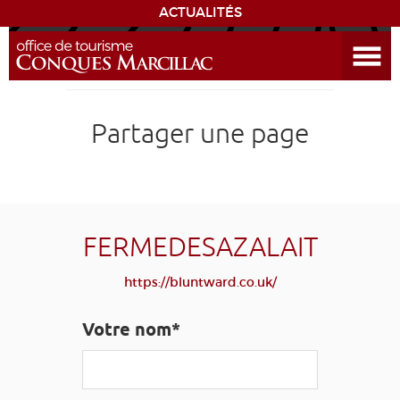
ACTUALITÉS
Ouvrir le menu
ENVIE
DE...
DÉCOUVRIR LA DESTINATION
Partager une page
CONQUES
EXPÉRIENCES
FERMEDESAZALAIT
SÉJOURNER
https://bluntward.co.uk/
AGENDA
Votre nom*
VENIR