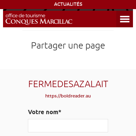
ACTUALITÉS
Ouvrir le menu
ENVIE
DE...
DÉCOUVRIR LA DESTINATION
Partager une page
CONQUES
EXPÉRIENCES
FERMEDESAZALAIT
SÉJOURNER
https://boldreader.au
AGENDA
Votre nom*
VENIR