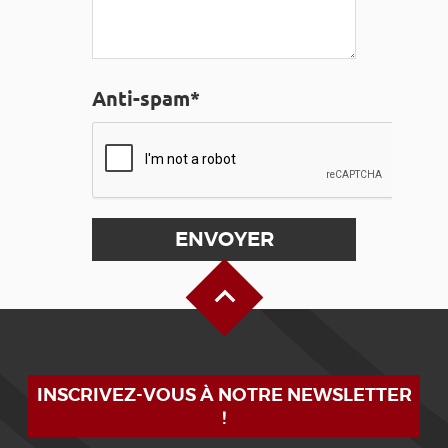
Anti-spam*
Haut de page
INSCRIVEZ-VOUS À NOTRE NEWSLETTER
!