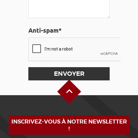
Anti-spam*
Haut de page
INSCRIVEZ-VOUS À NOTRE NEWSLETTER
!