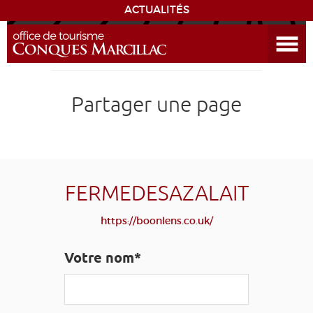
ACTUALITÉS
Ouvrir le menu
ENVIE
DE...
DÉCOUVRIR LA DESTINATION
Partager une page
CONQUES
EXPÉRIENCES
FERMEDESAZALAIT
SÉJOURNER
https://boonlens.co.uk/
AGENDA
Votre nom*
VENIR