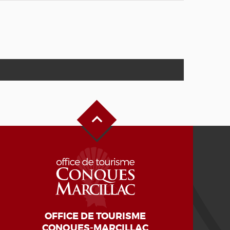
Haut de page
OFFICE DE TOURISME
CONQUES-MARCILLAC