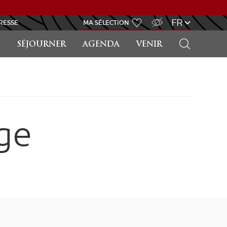
ACCÈS MALVOYANT
FR
RESSE
MA SÉLECTION
RECHERCHER
SÉJOURNER
AGENDA
VENIR
ge