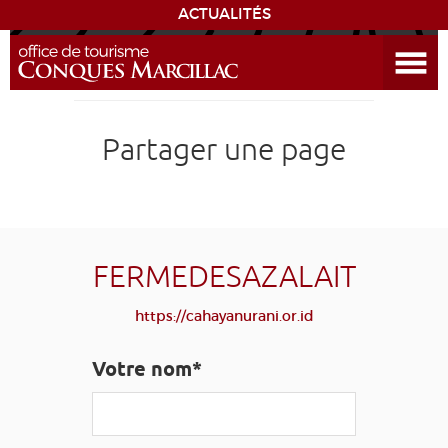
ACTUALITÉS
Ouvrir le menu
ENVIE
DE...
DÉCOUVRIR LA DESTINATION
Partager une page
CONQUES
EXPÉRIENCES
FERMEDESAZALAIT
SÉJOURNER
https://cahayanurani.or.id
AGENDA
Votre nom*
VENIR