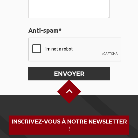
Anti-spam*
Haut de page
INSCRIVEZ-VOUS À NOTRE NEWSLETTER
!