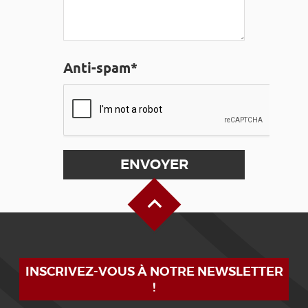
Anti-spam*
Haut de page
INSCRIVEZ-VOUS À NOTRE NEWSLETTER
!