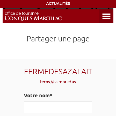
ACTUALITÉS
Ouvrir le menu
ENVIE
DE...
DÉCOUVRIR LA DESTINATION
Partager une page
CONQUES
EXPÉRIENCES
FERMEDESAZALAIT
SÉJOURNER
https://calmbrief.us
AGENDA
Votre nom*
VENIR