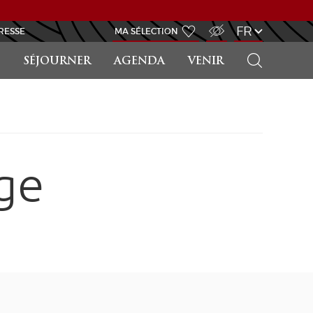
ACCÈS MALVOYANT
FR
RESSE
MA SÉLECTION
RECHERCHER
SÉJOURNER
AGENDA
VENIR
ge