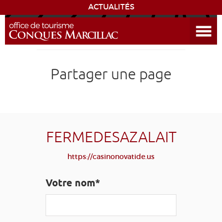
ACTUALITÉS
Ouvrir le menu
ENVIE
DE...
DÉCOUVRIR LA DESTINATION
Partager une page
CONQUES
EXPÉRIENCES
FERMEDESAZALAIT
SÉJOURNER
https://casinonovatide.us
AGENDA
Votre nom*
VENIR