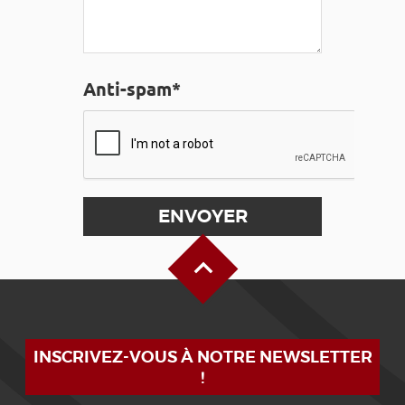
Anti-spam*
Haut de page
INSCRIVEZ-VOUS À NOTRE NEWSLETTER
!