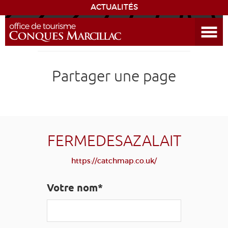
ACTUALITÉS
Ouvrir le menu
ENVIE
DE...
DÉCOUVRIR LA DESTINATION
Partager une page
CONQUES
EXPÉRIENCES
FERMEDESAZALAIT
SÉJOURNER
https://catchmap.co.uk/
AGENDA
Votre nom*
VENIR