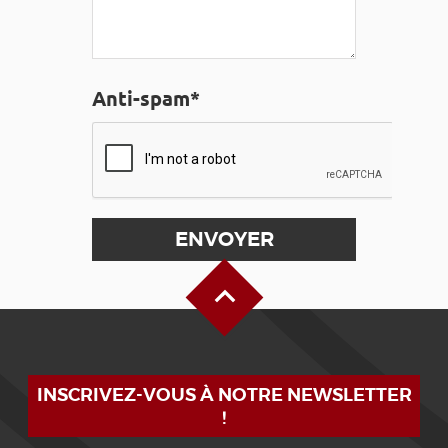
Anti-spam*
Haut de page
INSCRIVEZ-VOUS À NOTRE NEWSLETTER
!