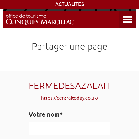
ACTUALITÉS
Ouvrir le menu
ENVIE
DE...
DÉCOUVRIR LA DESTINATION
Partager une page
CONQUES
EXPÉRIENCES
FERMEDESAZALAIT
SÉJOURNER
https://centraltoday.co.uk/
AGENDA
Votre nom*
VENIR