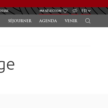
ACCÈS MALVOYANT
FR
RESSE
MA SÉLECTION
RECHERCHER
SÉJOURNER
AGENDA
VENIR
ge