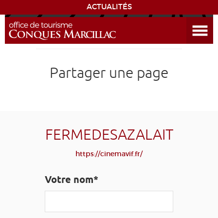
ACTUALITÉS
Ouvrir le menu
ENVIE
DE...
DÉCOUVRIR LA DESTINATION
Partager une page
CONQUES
EXPÉRIENCES
FERMEDESAZALAIT
SÉJOURNER
https://cinemavif.fr/
AGENDA
Votre nom*
VENIR