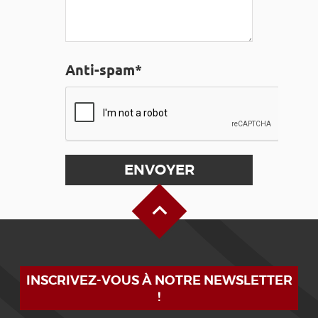
Anti-spam*
Haut de page
INSCRIVEZ-VOUS À NOTRE NEWSLETTER
!