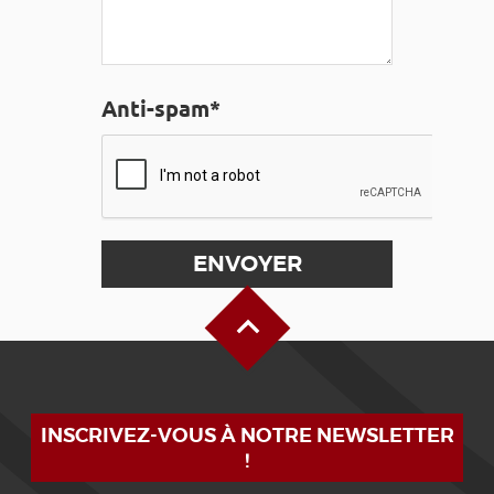
Anti-spam*
Haut de page
INSCRIVEZ-VOUS À NOTRE NEWSLETTER
!