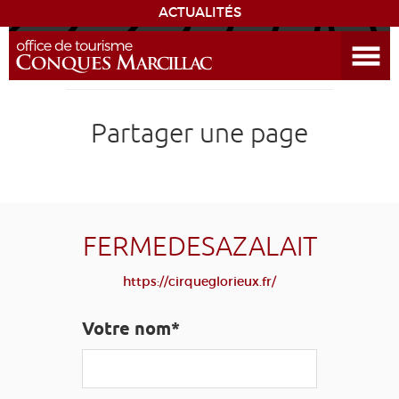
ACTUALITÉS
Ouvrir le menu
ENVIE
DE...
DÉCOUVRIR LA DESTINATION
Partager une page
CONQUES
EXPÉRIENCES
FERMEDESAZALAIT
SÉJOURNER
https://cirqueglorieux.fr/
AGENDA
Votre nom*
VENIR