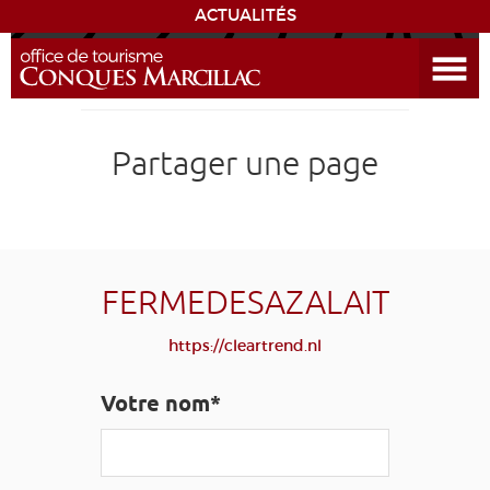
ACTUALITÉS
Ouvrir le menu
ENVIE
DE...
DÉCOUVRIR LA DESTINATION
Partager une page
CONQUES
EXPÉRIENCES
FERMEDESAZALAIT
SÉJOURNER
https://cleartrend.nl
AGENDA
Votre nom*
VENIR