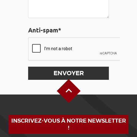
Anti-spam*
Haut de page
INSCRIVEZ-VOUS À NOTRE NEWSLETTER
!