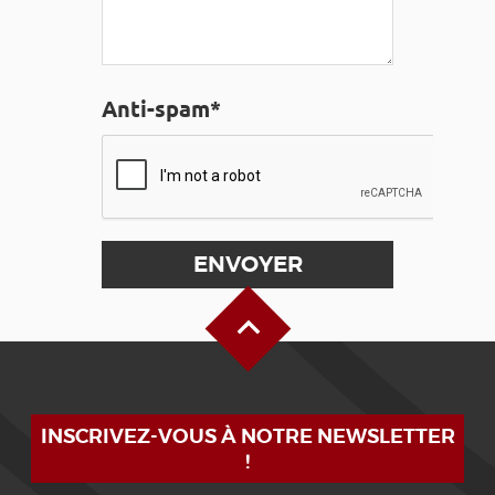
Anti-spam*
Haut de page
INSCRIVEZ-VOUS À NOTRE NEWSLETTER
!