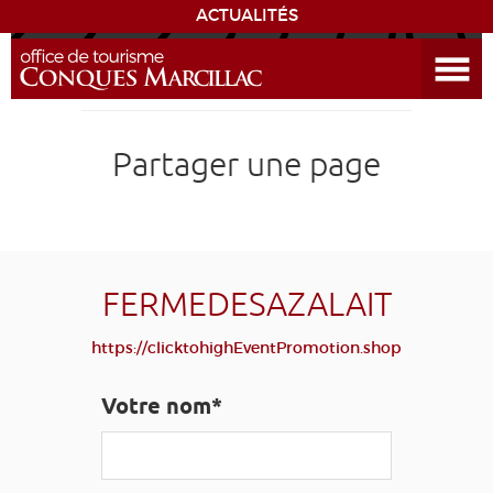
ACTUALITÉS
Ouvrir le menu
ENVIE
DE...
DÉCOUVRIR LA DESTINATION
Partager une page
CONQUES
EXPÉRIENCES
FERMEDESAZALAIT
SÉJOURNER
https://clicktohighEventPromotion.shop
AGENDA
Votre nom*
VENIR