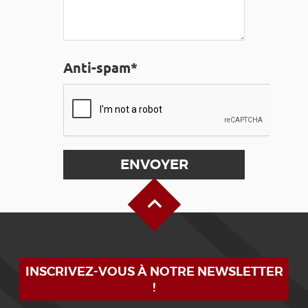
Anti-spam*
Haut de page
INSCRIVEZ-VOUS À NOTRE NEWSLETTER
!