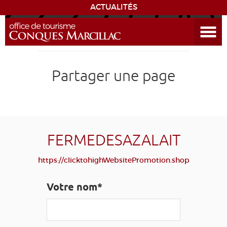
ACTUALITÉS
Ouvrir le menu
ENVIE
DE...
DÉCOUVRIR LA DESTINATION
Partager une page
CONQUES
EXPÉRIENCES
FERMEDESAZALAIT
SÉJOURNER
https://clicktohighWebsitePromotion.shop
AGENDA
Votre nom*
VENIR