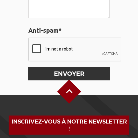
Anti-spam*
Haut de page
INSCRIVEZ-VOUS À NOTRE NEWSLETTER
!