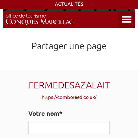
ACTUALITÉS
Ouvrir le menu
ENVIE
DE...
DÉCOUVRIR LA DESTINATION
Partager une page
CONQUES
EXPÉRIENCES
FERMEDESAZALAIT
SÉJOURNER
https://combofeed.co.uk/
AGENDA
Votre nom*
VENIR