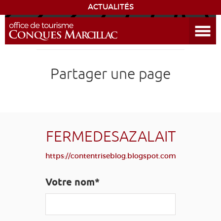
ACTUALITÉS
Ouvrir le menu
ENVIE
DE...
DÉCOUVRIR LA DESTINATION
Partager une page
CONQUES
EXPÉRIENCES
FERMEDESAZALAIT
SÉJOURNER
https://contentriseblog.blogspot.com
AGENDA
Votre nom*
VENIR