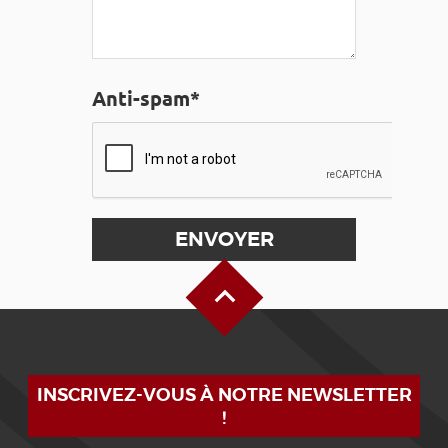
Anti-spam*
Haut de page
INSCRIVEZ-VOUS À NOTRE NEWSLETTER
!