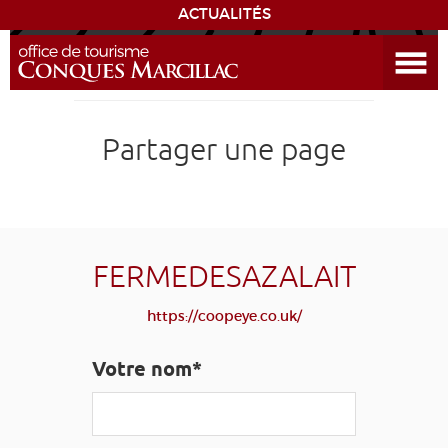
ACTUALITÉS
Ouvrir le menu
ENVIE
DE...
DÉCOUVRIR LA DESTINATION
Partager une page
CONQUES
EXPÉRIENCES
FERMEDESAZALAIT
SÉJOURNER
https://coopeye.co.uk/
AGENDA
Votre nom*
VENIR