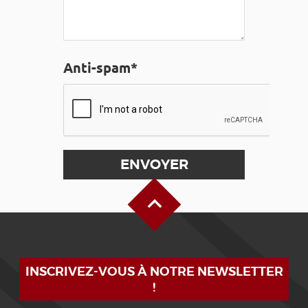
Anti-spam*
Haut de page
INSCRIVEZ-VOUS À NOTRE NEWSLETTER
!