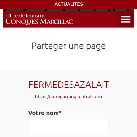
ACTUALITÉS
Ouvrir le menu
ENVIE
DE...
DÉCOUVRIR LA DESTINATION
Partager une page
CONQUES
EXPÉRIENCES
FERMEDESAZALAIT
SÉJOURNER
https://coregamingcentral.com
AGENDA
Votre nom*
VENIR