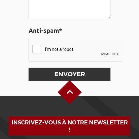
Anti-spam*
Haut de page
INSCRIVEZ-VOUS À NOTRE NEWSLETTER
!