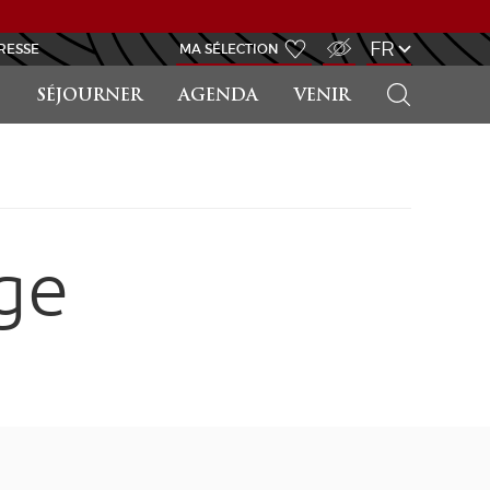
ACCÈS MALVOYANT
FR
RESSE
MA SÉLECTION
RECHERCHER
SÉJOURNER
AGENDA
VENIR
ge